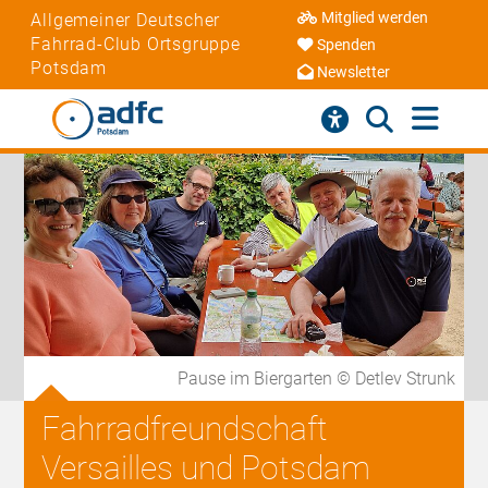
Mitglied werden
Allgemeiner Deutscher
Fahrrad-Club Ortsgruppe
Spenden
Potsdam
Newsletter
Pause im Biergarten © Detlev Strunk
Fahrradfreundschaft
Versailles und Potsdam