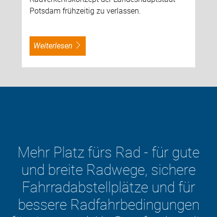
Potsdam frühzeitig zu verlassen.
weiterlesen
 fürs Rad - für gute
te Radwege, sichere
Der 
stellplätze und für
Verkehr
Radfahrbedingungen
Fahrrad