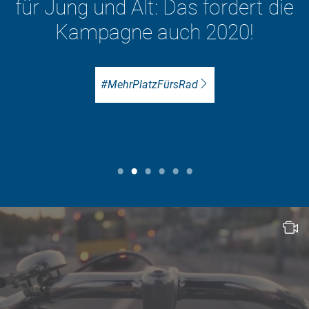
d Alt: Das fordert die
gne auch 2020!
Zu d
#MehrPlatzFürsRad