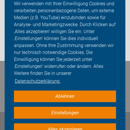
Wir verwenden mit Ihrer Einwilligung Cookies und
verarbeiten personenbezogene Daten, um externe
ADFC Potsdam
Medien (z.B. YouTube) einzubinden sowie für
Analyse- und Marketingzwecke. Durch Klicken auf
Sei dabei
‚Alles akzeptieren‘ willigen Sie ein. Unter
Presse
‚Einstellungen‘ können Sie dies individuell
anpassen. Ohne Ihre Zustimmung verwenden wir
Login
nur technisch notwendige Cookies. Die
Einwilligung können Sie jederzeit unter
‚Einstellungen‘ widerrufen oder ändern. Alles
Bleiben Sie in Kontakt
Weitere finden Sie in unserer
Datenschutzerklärung.
Ablehnen
Einstellungen
Impressum
Datenschutz
Cookie-Einstellungen
Alles akzeptieren