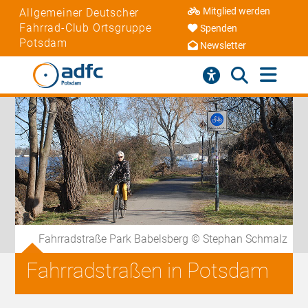
Mitglied werden
Allgemeiner Deutscher
Fahrrad-Club Ortsgruppe
Spenden
Potsdam
Newsletter
Fahrradstraße Park Babelsberg © Stephan Schmalz
Fahrradstraßen in Potsdam