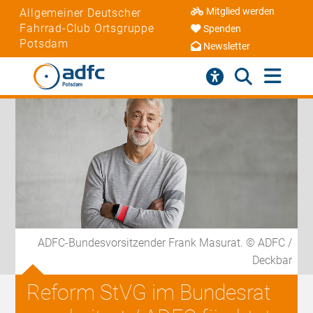
Mitglied werden
Allgemeiner Deutscher
Fahrrad-Club Ortsgruppe
Spenden
Potsdam
Newsletter
ADFC-Bundesvorsitzender Frank Masurat. © ADFC /
Deckbar
Reform StVG im Bundesrat