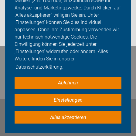
Medien (z.B. YouTube) einzubinden sowie für
Analyse- und Marketingzwecke. Durch Klicken auf
Sei dabei
‚Alles akzeptieren‘ willigen Sie ein. Unter
Presse
‚Einstellungen‘ können Sie dies individuell
anpassen. Ohne Ihre Zustimmung verwenden wir
Login
nur technisch notwendige Cookies. Die
Einwilligung können Sie jederzeit unter
‚Einstellungen‘ widerrufen oder ändern. Alles
Bleiben Sie in Kontakt
Weitere finden Sie in unserer
Datenschutzerklärung.
Ablehnen
Einstellungen
Impressum
Datenschutz
Cookie-Einstellungen
Alles akzeptieren