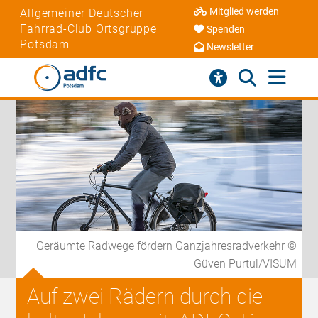
Mitglied werden
Allgemeiner Deutscher
Fahrrad-Club Ortsgruppe
Spenden
Potsdam
Newsletter
Geräumte Radwege fördern Ganzjahresradverkehr ©
Güven Purtul/VISUM
Auf zwei Rädern durch die